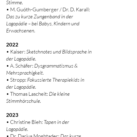
Stimme.
• M. Guóth-Gumberger / Dr. D. Karall:
Das zu kurze Zungenband in der
Logopädie – bei Babys, Kindern und
Erwachsenen.
2022
• Kaiser:
Sketchnotes und Bildsprache in
der Logopädie.
• A. Schäfer:
Dysgrammatismus &
Mehrsprachigkeit.
• Stropp:
Fokussierte Therapiekids in
der Logopädie.
• Thomas Lascheit:
Die kleine
Stimmhörschule.
2023
• Christine Bieh:
Tapen in der
Logopädie.
• Dr. Darius Moghtader:
Das kurze