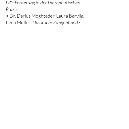
LRS-Förderung in der therapeutischen
Praxis.
• Dr. Darius Moghtader, Laura Barylla,
Lena Müller:
Das kurze Zungenband -
Symptomkomplex: Von der Wiege bis zur
Bahre.
Newsletter
E-Mail-Adresse
Ich habe die
Datenschutzerklärung zur
Kenntnis genommen.