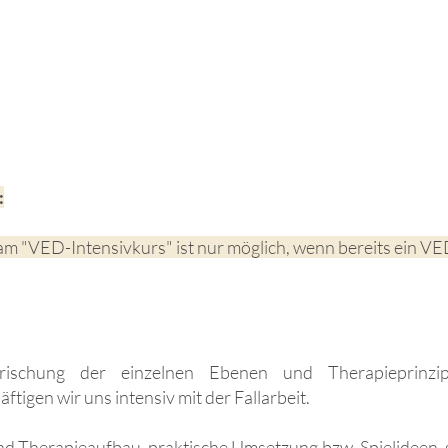
:
am "VED-Intensivkurs" ist nur möglich, wenn bereits ein V
ischung der einzelnen Ebenen und Therapieprinzip
igen wir uns intensiv mit der Fallarbeit.
d Therapieaufbau, praktische Umsetzung bzw. Spielideen, s