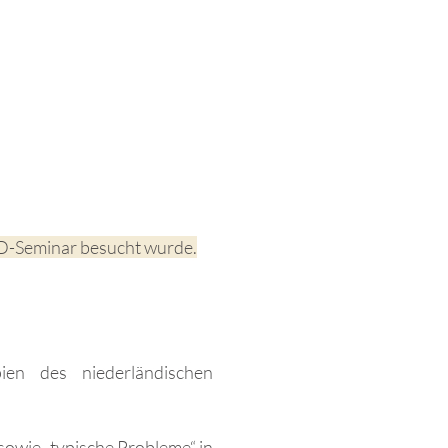
ED-Seminar besucht wurde.
ien des niederländischen
owie „typische Probleme“ in