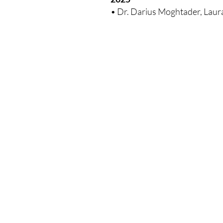
• Dr. Darius Moghtader, Laura
Newsletter
E-Mail-Adresse
Ich habe die Datenschut
Kenntnis genommen.